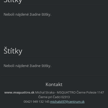
Neboli nájdené žiadne štítky.
Štítky
Neboli nájdené žiadne štítky.
Kontakt
www.msquattro.sk
Michal Straka - MSQUATTRO
Čierne Polesie 1147
Čierne pri Čadci
02313
00421 949 132 145
michalst
97@centr
um.sk