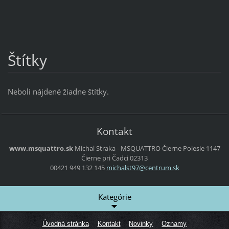
Štítky
Neboli nájdené žiadne štítky.
Kontakt
www.msquattro.sk
Michal Straka - MSQUATTRO
Čierne Polesie 1147
Čierne pri Čadci
02313
00421 949 132 145
michalst
97@centr
um.sk
Kategórie
Úvodná stránka
Kontakt
Novinky
Oznamy