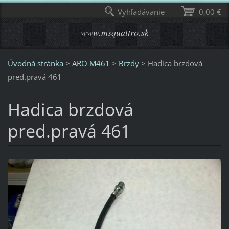
Vyhľadávanie
0,00 €
www.msquattro.sk
Úvodná stránka
>
ARO M461
>
Brzdy
>
Hadica brzdová
pred.pravá 461
Hadica brzdová
pred.pravá 461