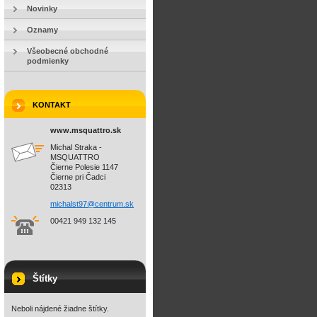
Novinky
Oznamy
Všeobecné obchodné
podmienky
KONTAKT
www.msquattro.sk
Michal Straka -
MSQUATTRO
Čierne Polesie 1147
Čierne pri Čadci
02313
michalst
97@centr
um.sk
00421 949 132 145
Štítky
Neboli nájdené žiadne štítky.