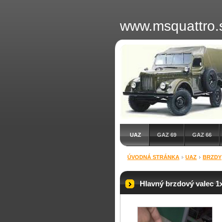
www.msquattro.
UAZ
GAZ 69
GAZ 66
ÚVODNÁ STRÁNKA
UAZ
BRZDY
Hlavný brzdový valec 