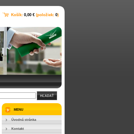
Košík:
0,00 €
(položiek:
0
)
HĽADAŤ
MENU
Úvodná stránka
Kontakt