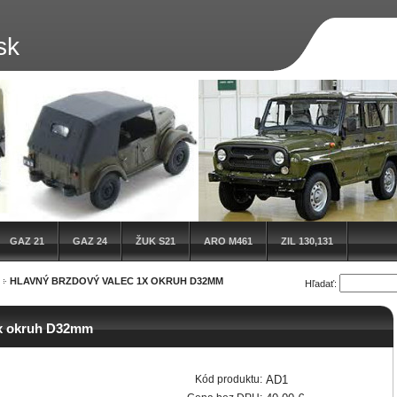
sk
GAZ 21
GAZ 24
ŽUK S21
ARO M461
ZIL 130,131
HLAVNÝ BRZDOVÝ VALEC 1X OKRUH D32MM
Hľadať:
1x okruh D32mm
Kód produktu:
AD1