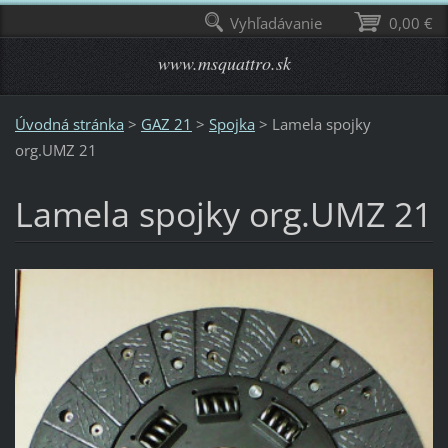
Vyhľadávanie
0,00 €
www.msquattro.sk
Úvodná stránka
>
GAZ 21
>
Spojka
>
Lamela spojky
org.UMZ 21
Lamela spojky org.UMZ 21