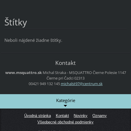
Štítky
Neboli nájdené žiadne štítky.
Kontakt
www.msquattro.sk
Michal Straka - MSQUATTRO
Čierne Polesie 1147
Čierne pri Čadci
02313
00421 949 132 145
michalst
97@centr
um.sk
Kategórie
Úvodná stránka
Kontakt
Novinky
Oznamy
Všeobecné obchodné podmienky