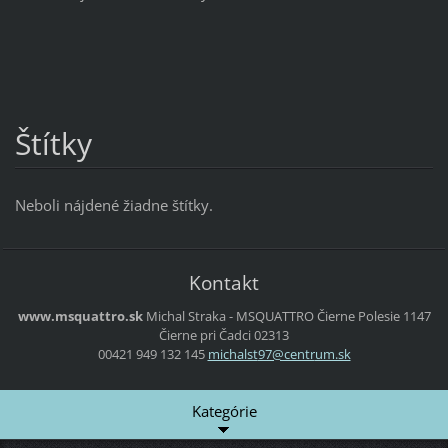
Štítky
Neboli nájdené žiadne štítky.
Kontakt
www.msquattro.sk
Michal Straka - MSQUATTRO
Čierne Polesie 1147
Čierne pri Čadci
02313
00421 949 132 145
michalst
97@centr
um.sk
Kategórie