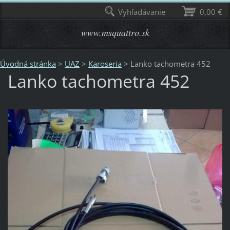
Vyhľadávanie
0,00 €
www.msquattro.sk
Úvodná stránka
>
UAZ
>
Karoseria
>
Lanko tachometra 452
Lanko tachometra 452