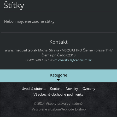
Štítky
Neboli nájdené žiadne štítky.
Kontakt
www.msquattro.sk
Michal Straka - MSQUATTRO
Čierne Polesie 1147
Čierne pri Čadci
02313
00421 949 132 145
michalst
97@centr
um.sk
Kategórie
Úvodná stránka
Kontakt
Novinky
Oznamy
Všeobecné obchodné podmienky
© 2014 Všetky práva vyhradené.
Vytvorené službou
Webnode E-shop