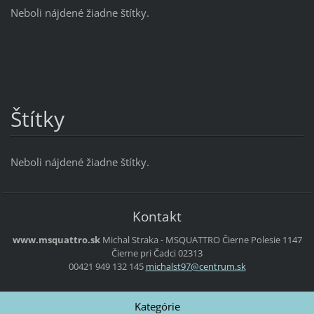
Neboli nájdené žiadne štítky.
Štítky
Neboli nájdené žiadne štítky.
Kontakt
www.msquattro.sk
Michal Straka - MSQUATTRO
Čierne Polesie 1147
Čierne pri Čadci
02313
00421 949 132 145
michalst
97@centr
um.sk
Kategórie