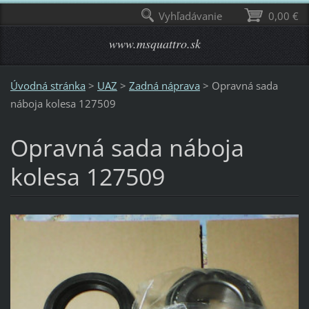
Vyhľadávanie
0,00 €
www.msquattro.sk
Úvodná stránka
>
UAZ
>
Zadná náprava
>
Opravná sada
náboja kolesa 127509
Opravná sada náboja
kolesa 127509