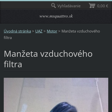
Vyhľadávanie
0,00 €
www.msquattro.sk
Úvodná stránka
>
UAZ
>
Motor
>
Manžeta vzduchového
filtra
Manžeta vzduchového
filtra