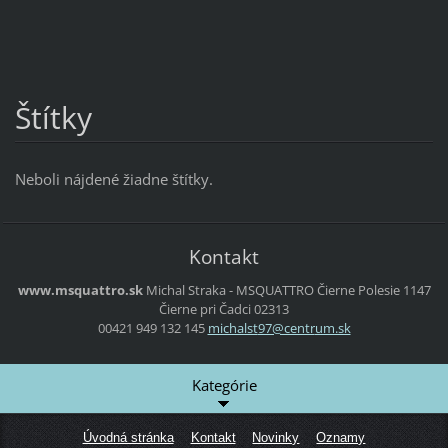
Štítky
Neboli nájdené žiadne štítky.
Kontakt
www.msquattro.sk
Michal Straka - MSQUATTRO
Čierne Polesie 1147
Čierne pri Čadci
02313
00421 949 132 145
michalst
97@centr
um.sk
Kategórie
Úvodná stránka
Kontakt
Novinky
Oznamy