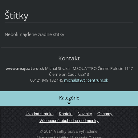
Štítky
Neboli nájdené žiadne štítky.
Kontakt
www.msquattro.sk
Michal Straka - MSQUATTRO
Čierne Polesie 1147
Čierne pri Čadci
02313
00421 949 132 145
michalst
97@centr
um.sk
Kategórie
Úvodná stránka
Kontakt
Novinky
Oznamy
Všeobecné obchodné podmienky
© 2014 Všetky práva vyhradené.