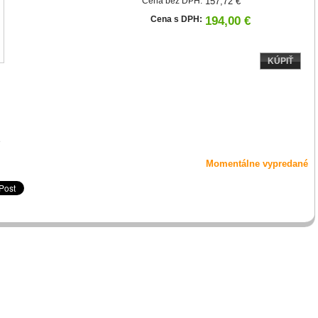
Cena bez DPH:
157,72 €
Cena s DPH:
194,00 €
KÚPIŤ
é
Momentálne vypredané