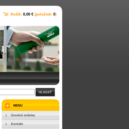
Košík:
0,00 €
(položiek:
0
)
HĽADAŤ
MENU
Úvodná stránka
Kontakt