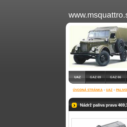
www.msquattro.
UAZ
GAZ 69
GAZ 66
ÚVODNÁ STRÁNKA
UAZ
PALIV
Nádrž paliva prava 469