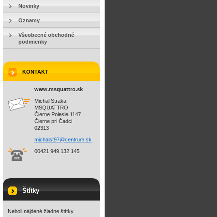
Novinky
Oznamy
Všeobecné obchodné
podmienky
KONTAKT
www.msquattro.sk
Michal Straka -
MSQUATTRO
Čierne Polesie 1147
Čierne pri Čadci
02313
michalst
97@centr
um.sk
00421 949 132 145
Štítky
Neboli nájdené žiadne štítky.