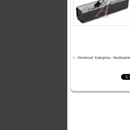
Hmotnosť:
Kategória - Neskladn