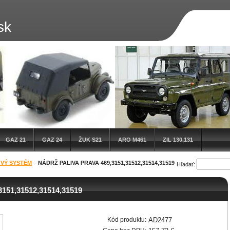
sk
GAZ 21
GAZ 24
ŽUK S21
ARO M461
ZIL 130,131
OVÝ SYSTÉM
NÁDRŽ PALIVA PRAVA 469,3151,31512,31514,31519
Hľadať:
,3151,31512,31514,31519
Kód produktu:
AD2477