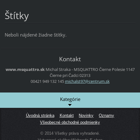
Štítky
Neboli nájdené žiadne štítky.
Kontakt
www.msquattro.sk
Michal Straka - MSQUATTRO
Čierne Polesie 1147
Čierne pri Čadci
02313
00421 949 132 145
michalst
97@centr
um.sk
Kategórie
Úvodná stránka
Kontakt
Novinky
Oznamy
Všeobecné obchodné podmienky
© 2014 Všetky práva vyhradené.