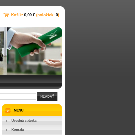
Košík:
0,00 €
(položiek:
0
)
HĽADAŤ
MENU
Úvodná stránka
Kontakt