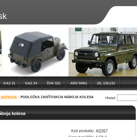
sk
GAZ 21
GAZ 24
ŽUK S21
ARO M461
ZIL 130,131
 NÁPRAVA
PODLOŽKA ZAISŤOVACIA NÁBOJA KOLESA
Hľadať:
áboja kolesa
Kód produktu:
AD267