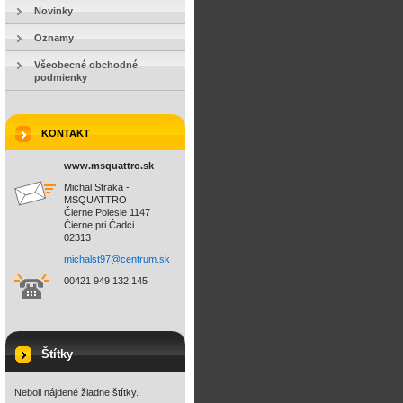
Novinky
Oznamy
Všeobecné obchodné
podmienky
KONTAKT
www.msquattro.sk
Michal Straka -
MSQUATTRO
Čierne Polesie 1147
Čierne pri Čadci
02313
michalst
97@centr
um.sk
00421 949 132 145
Štítky
Neboli nájdené žiadne štítky.