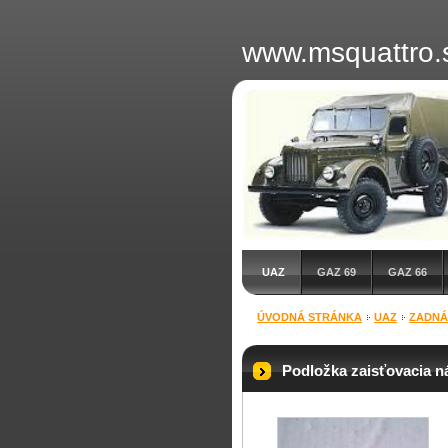
www.msquattro.
UAZ
GAZ 69
GAZ 66
ÚVODNÁ STRÁNKA
UAZ
ZADNÁ
Podložka zaisťovacia n