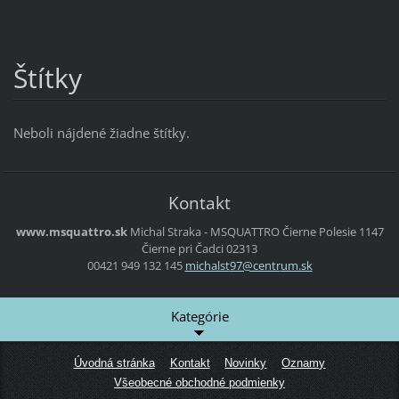
Štítky
Neboli nájdené žiadne štítky.
Kontakt
www.msquattro.sk
Michal Straka - MSQUATTRO
Čierne Polesie 1147
Čierne pri Čadci
02313
00421 949 132 145
michalst
97@centr
um.sk
Kategórie
Úvodná stránka
Kontakt
Novinky
Oznamy
Všeobecné obchodné podmienky