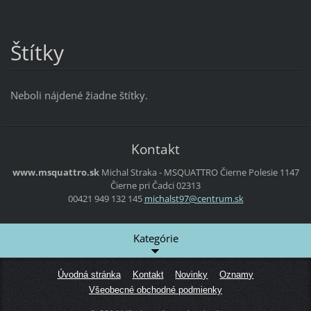
Štítky
Neboli nájdené žiadne štítky.
Kontakt
www.msquattro.sk
Michal Straka - MSQUATTRO
Čierne Polesie 1147
Čierne pri Čadci
02313
00421 949 132 145
michalst
97@centr
um.sk
Kategórie
Úvodná stránka
Kontakt
Novinky
Oznamy
Všeobecné obchodné podmienky