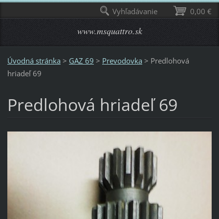
Vyhľadávanie
0,00 €
www.msquattro.sk
Úvodná stránka
>
GAZ 69
>
Prevodovka
>
Predlohová
hriadeľ 69
Predlohová hriadeľ 69