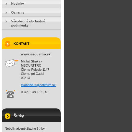
Novinky
Oznamy
Všeobecné obchodné
podmienky
KONTAKT
www.msquattro.sk
Michal Straka -
MSQUATTRO
Čierne Polesie 1147
Čierne pri Čadci
02313
michalst
97@centr
um.sk
00421 949 132 145
Štítky
Neboli nájdené žiadne štítky.