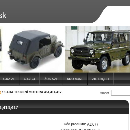
sk
GAZ 21
GAZ 24
ŽUK S21
ARO M461
ZIL 130,131
R
SADA TESNENÍ MOTORA 451,414,417
Hľadať:
1,414,417
Kód produktu:
AD677