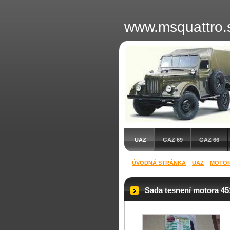
www.msquattro.
UAZ
GAZ 69
GAZ 66
ÚVODNÁ STRÁNKA
UAZ
MOTO
Sada tesnení motora 45