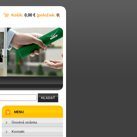
Košík:
0,00 €
(položiek:
0
)
HĽADAŤ
MENU
Úvodná stránka
Kontakt