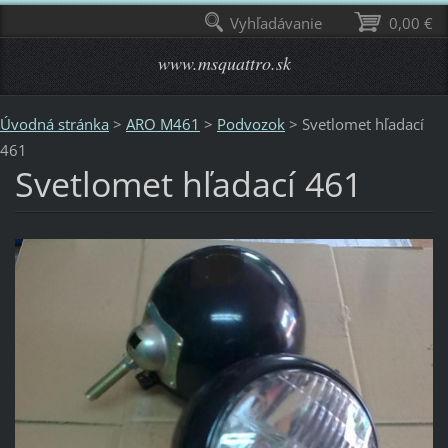
Vyhľadávanie
0,00 €
www.msquattro.sk
Úvodná stránka
>
ARO M461
>
Podvozok
>
Svetlomet hľadací
461
Svetlomet hľadací 461