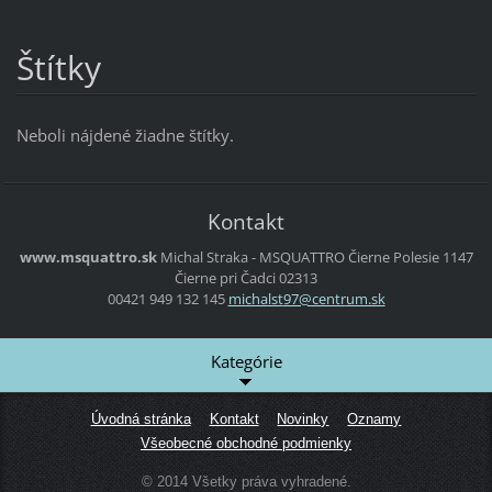
Štítky
Neboli nájdené žiadne štítky.
Kontakt
www.msquattro.sk
Michal Straka - MSQUATTRO
Čierne Polesie 1147
Čierne pri Čadci
02313
00421 949 132 145
michalst
97@centr
um.sk
Kategórie
Úvodná stránka
Kontakt
Novinky
Oznamy
Všeobecné obchodné podmienky
© 2014 Všetky práva vyhradené.