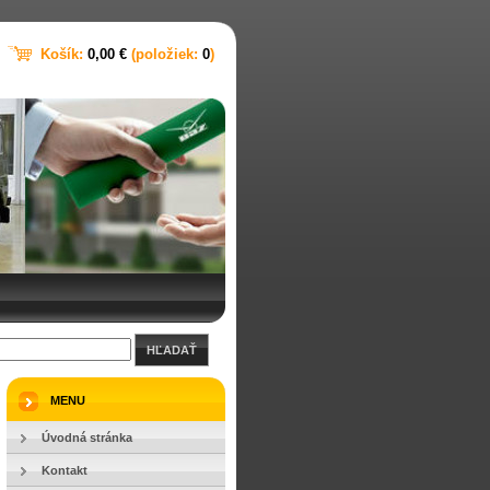
Košík:
0,00 €
(položiek:
0
)
HĽADAŤ
MENU
Úvodná stránka
Kontakt