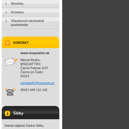
Novinky
Oznamy
Všeobecné obchodné
podmienky
KONTAKT
www.msquattro.sk
Michal Straka -
MSQUATTRO
Čierne Polesie 1147
Čierne pri Čadci
02313
michalst
97@centr
um.sk
00421 949 132 145
Štítky
Neboli nájdené žiadne štítky.