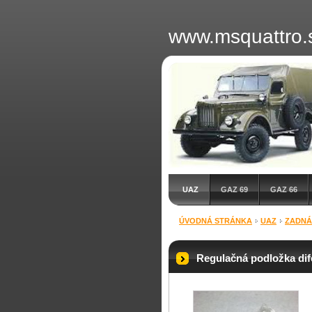
www.msquattro.
UAZ
GAZ 69
GAZ 66
ÚVODNÁ STRÁNKA
UAZ
ZADNÁ
Regulačná podložka dif