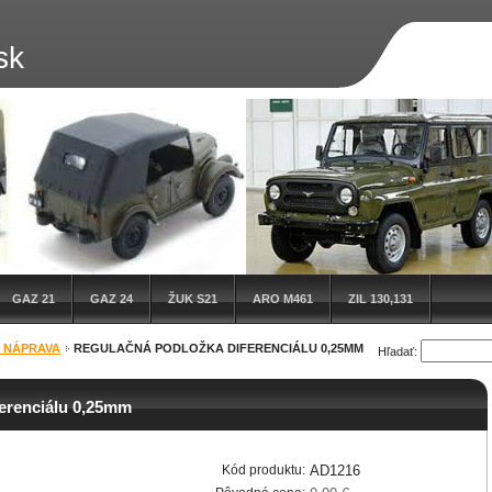
sk
GAZ 21
GAZ 24
ŽUK S21
ARO M461
ZIL 130,131
 NÁPRAVA
REGULAČNÁ PODLOŽKA DIFERENCIÁLU 0,25MM
Hľadať:
erenciálu 0,25mm
Kód produktu:
AD1216