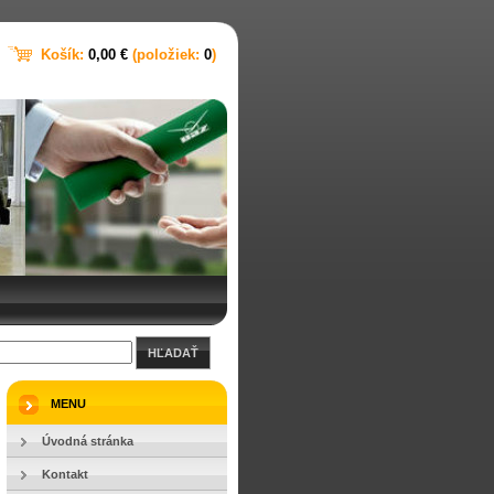
Košík:
0,00 €
(položiek:
0
)
HĽADAŤ
MENU
Úvodná stránka
Kontakt