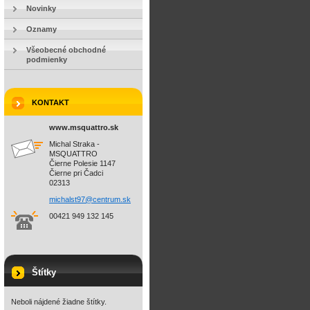
Novinky
Oznamy
Všeobecné obchodné
podmienky
KONTAKT
www.msquattro.sk
Michal Straka -
MSQUATTRO
Čierne Polesie 1147
Čierne pri Čadci
02313
michalst
97@centr
um.sk
00421 949 132 145
Štítky
Neboli nájdené žiadne štítky.