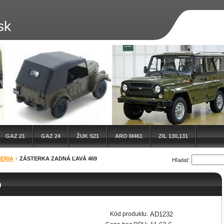
sk
GAZ 21
GAZ 24
ŽUK S21
ARO M461
ZIL 130,131
ERIA
ZÁSTERKA ZADNÁ ĽAVÁ 469
Hľadať:
9
Kód produktu:
AD1232