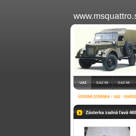
www.msquattro.
UAZ
GAZ 69
GAZ 66
ÚVODNÁ STRÁNKA
UAZ
KAROS
Zásterka zadná ľavá 46