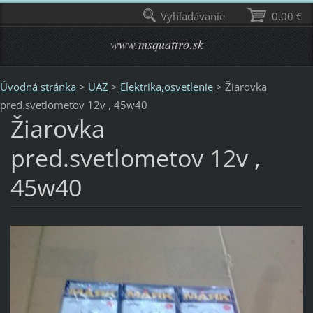
Vyhľadávanie
0,00 €
www.msquattro.sk
Úvodná stránka
>
UAZ
>
Elektrika,osvetlenie
>
Žiarovka
pred.svetlometov 12v , 45w40
Žiarovka
pred.svetlometov 12v ,
45w40