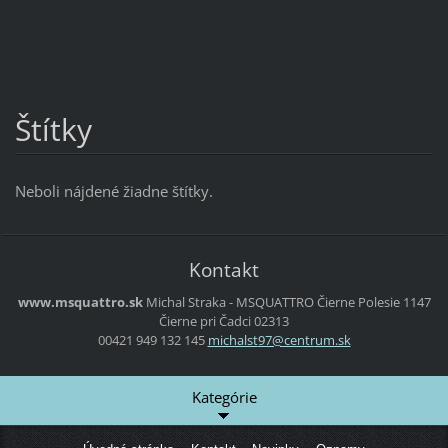
Štítky
Neboli nájdené žiadne štítky.
Kontakt
www.msquattro.sk
Michal Straka - MSQUATTRO
Čierne Polesie 1147
Čierne pri Čadci
02313
00421 949 132 145
michalst
97@centr
um.sk
Kategórie