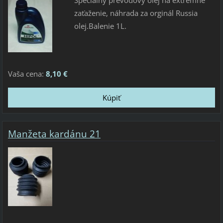
Špeciálny prevodový olej na extrémne
zaťaženie, náhrada za orginál Russia
olej.Balenie 1L.
Vaša cena:
8,10 €
Manžeta kardánu 21