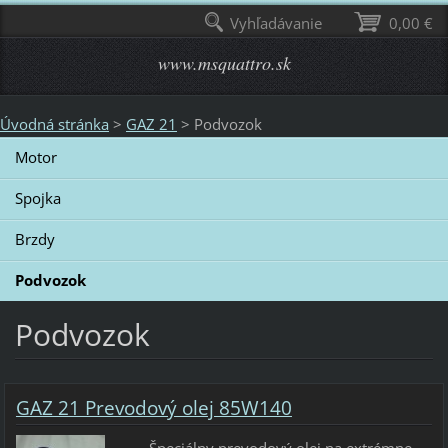
Vyhľadávanie
0,00 €
www.msquattro.sk
Úvodná stránka
>
GAZ 21
>
Podvozok
Motor
Spojka
Brzdy
Podvozok
Podvozok
GAZ 21 Prevodový olej 85W140