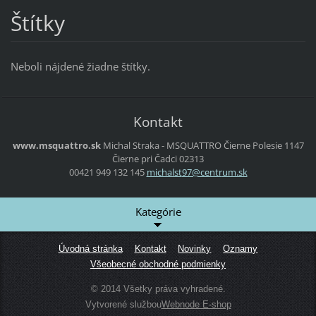
Štítky
Neboli nájdené žiadne štítky.
Kontakt
www.msquattro.sk
Michal Straka - MSQUATTRO
Čierne Polesie 1147
Čierne pri Čadci
02313
00421 949 132 145
michalst
97@centr
um.sk
Kategórie
Úvodná stránka
Kontakt
Novinky
Oznamy
Všeobecné obchodné podmienky
© 2014 Všetky práva vyhradené.
Vytvorené službou
Webnode E-shop