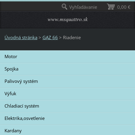
Vyhľadávanie
0,00 €
www.msquattro.sk
Úvodná stránka
>
GAZ 66
>
Riadenie
Motor
Spojka
Palivový systém
Výfuk
Chladiací systém
Elektrika,osvetlenie
Kardany