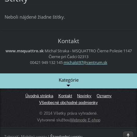
Neboli nájdené žiadne štítky.
Kontakt
www.msquattro.sk
Michal Straka - MSQUATTRO
Čierne Polesie 1147
Čierne pri Čadci
02313
00421 949 132 145
michalst
97@centr
um.sk
Kategórie
Úvodná stránka
Kontakt
Novinky
Oznamy
Všeobecné obchodné podmienky
© 2014 Všetky práva vyhradené.
Vytvorené službou
Webnode E-shop
Zobraziť:
Mobilnú verziu
|
Štandardnú verziu