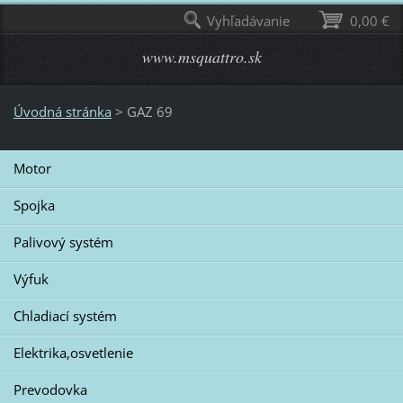
Vyhľadávanie
0,00 €
www.msquattro.sk
Úvodná stránka
>
GAZ 69
Motor
Spojka
Palivový systém
Výfuk
Chladiací systém
Elektrika,osvetlenie
Prevodovka