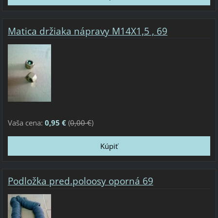
Matica držiaka nápravy M14X1,5 , 69
Vaša cena:
0,95 €
(
0,00 €
)
Podložka pred.poloosy oporná 69