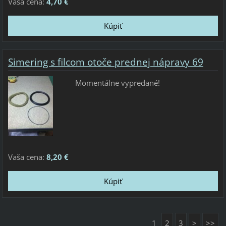
Vaša cena:
4,70 €
Simering s filcom otoče prednej nápravy 69
Momentálne vypredané!
Vaša cena:
8,20 €
1
2
3
>
>>