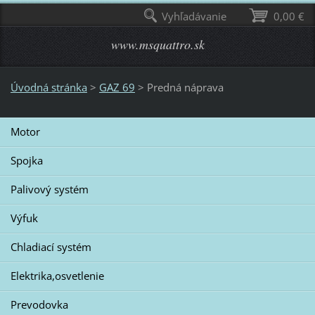
Vyhľadávanie
0,00 €
www.msquattro.sk
Úvodná stránka
>
GAZ 69
>
Predná náprava
Motor
Spojka
Palivový systém
Výfuk
Chladiací systém
Elektrika,osvetlenie
Prevodovka