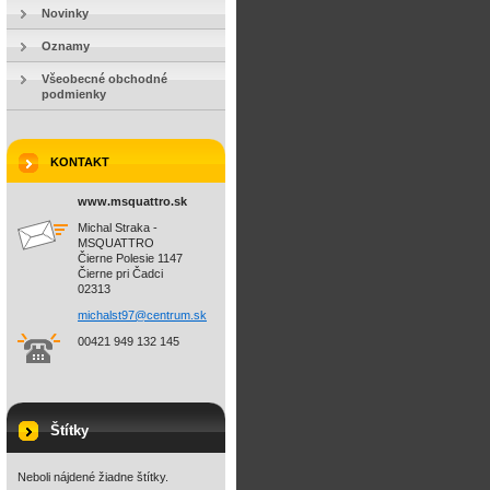
Novinky
Oznamy
Všeobecné obchodné
podmienky
KONTAKT
www.msquattro.sk
Michal Straka -
MSQUATTRO
Čierne Polesie 1147
Čierne pri Čadci
02313
michalst
97@centr
um.sk
00421 949 132 145
Štítky
Neboli nájdené žiadne štítky.