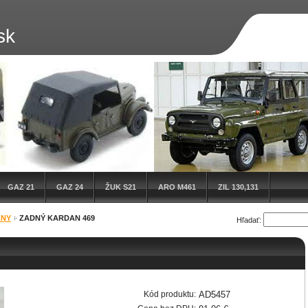
sk
GAZ 21
GAZ 24
ŽUK S21
ARO M461
ZIL 130,131
ANY
ZADNÝ KARDAN 469
Hľadať:
Kód produktu:
AD5457