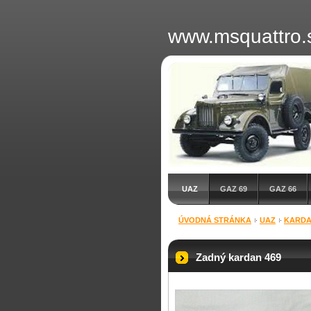
www.msquattro.
UAZ
GAZ 69
GAZ 66
ÚVODNÁ STRÁNKA
UAZ
KARD
Zadný kardan 469