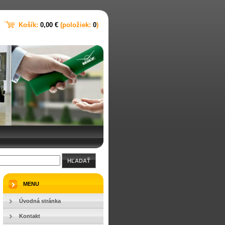
Košík:
0,00 €
(položiek:
0
)
HĽADAŤ
MENU
Úvodná stránka
Kontakt