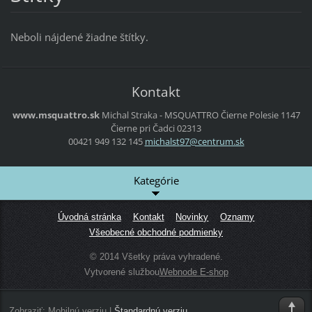
Neboli nájdené žiadne štítky.
Kontakt
www.msquattro.sk
Michal Straka - MSQUATTRO
Čierne Polesie 1147
Čierne pri Čadci
02313
00421 949 132 145
michalst
97@centr
um.sk
Kategórie
Úvodná stránka
Kontakt
Novinky
Oznamy
Všeobecné obchodné podmienky
© 2014 Všetky práva vyhradené.
Vytvorené službou
Webnode E-shop
Zobraziť:
Mobilnú verziu
|
Štandardnú verziu