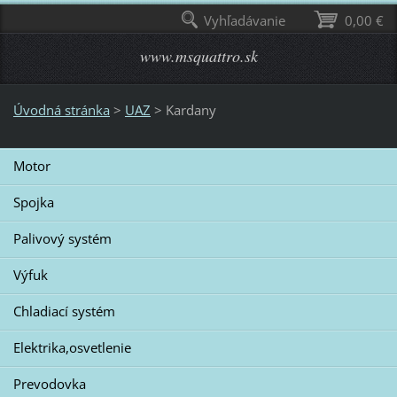
Vyhľadávanie
0,00 €
www.msquattro.sk
Úvodná stránka
>
UAZ
>
Kardany
Motor
Spojka
Palivový systém
Výfuk
Chladiací systém
Elektrika,osvetlenie
Prevodovka