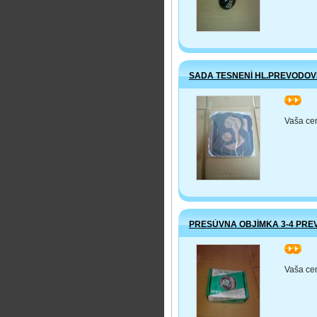
SADA TESNENÍ HL.PREVODOVK
>>
Vaša ce
PRESÚVNA OBJÍMKA 3-4 PRE
>>
Vaša ce