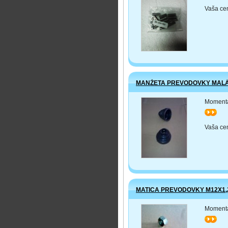
Vaša ce
MANŽETA PREVODOVKY MALÁ
Momentá
>>
Vaša ce
MATICA PREVODOVKY M12X1,
Momentá
>>