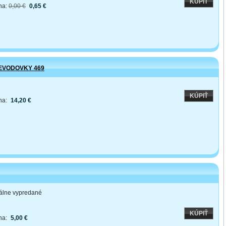
KÚPIŤ
na:
0,00 €
0,65 €
EVODOVKY 469
KÚPIŤ
na:
14,20 €
lne vypredané
KÚPIŤ
na:
5,00 €