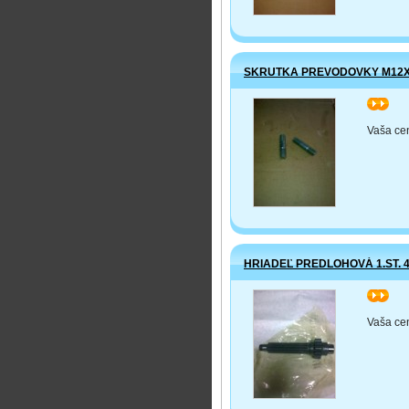
SKRUTKA PREVODOVKY M12
>>
Vaša ce
HRIADEĽ PREDLOHOVÁ 1.ST. 4
>>
Vaša ce