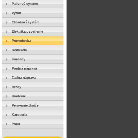
Palivový systém
Výfuk
Chladiací systém
Elektrika,osvetlenie
Prevodovka
Redukcia
Kardany
Predná náprava
Zadná náprava
Brzdy
Riadenie
Perovanie,tlmiče
Karoseria
Pneu