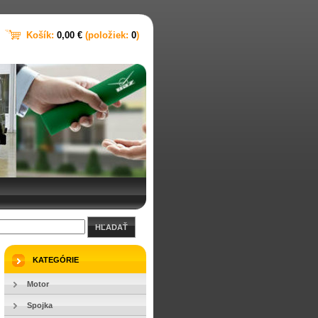
Košík:
0,00 €
(položiek:
0
)
HĽADAŤ
KATEGÓRIE
Motor
Spojka