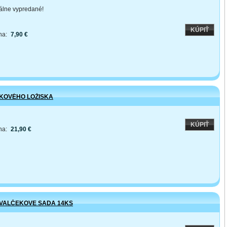
lne vypredané!
KÚPIŤ
na:
7,90 €
KOVÉHO LOŽISKA
KÚPIŤ
na:
21,90 €
 VALČEKOVE SADA 14KS