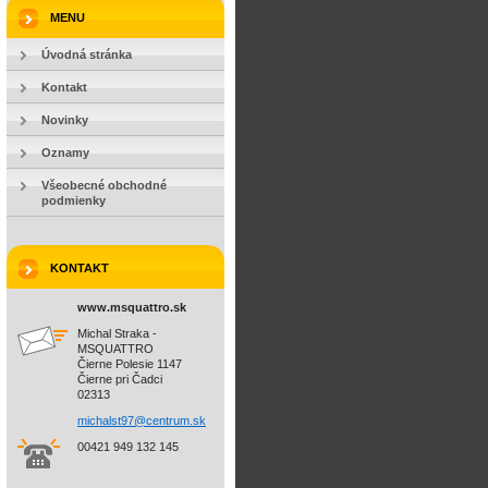
MENU
Úvodná stránka
Kontakt
Novinky
Oznamy
Všeobecné obchodné
podmienky
KONTAKT
www.msquattro.sk
Michal Straka -
MSQUATTRO
Čierne Polesie 1147
Čierne pri Čadci
02313
michalst
97@centr
um.sk
00421 949 132 145