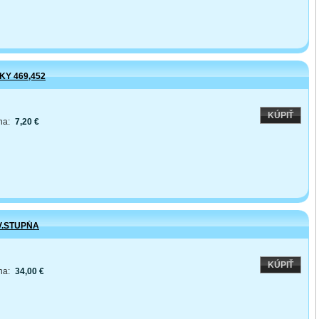
Y 469,452
KÚPIŤ
na:
7,20 €
V.STUPŇA
KÚPIŤ
na:
34,00 €