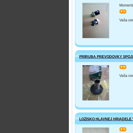
Momentá
>>
Vaša ce
PRÍRUBA PREVODOVKY SPOJ
>>
Vaša ce
LOŽISKO HLAVNEJ HRIADELE
>>