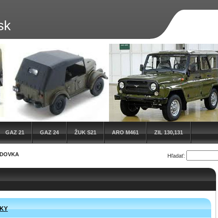
sk
GAZ 21
GAZ 24
ŽUK S21
ARO M461
ZIL 130,131
DOVKA
Hľadať:
VKY