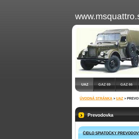
www.msquattro.
UAZ
GAZ 69
GAZ 66
ÚVODNÁ STRÁNKA
>
UAZ
>
PREVO
Prevodovka
ČIDLO SPIATOČKY PREVODO