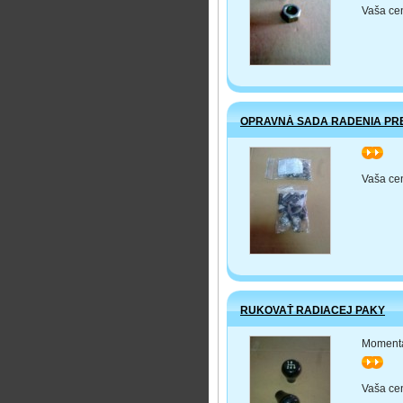
Vaša ce
OPRAVNÁ SADA RADENIA PR
>>
Vaša ce
RUKOVAŤ RADIACEJ PAKY
Momentá
>>
Vaša ce