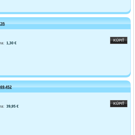
X35
KÚPIŤ
na:
1,30 €
69,452
KÚPIŤ
na:
39,95 €