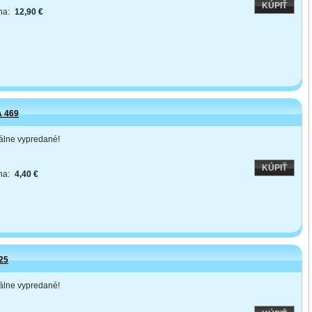
KÚPIŤ
na:
12,90 €
 469
lne vypredané!
KÚPIŤ
na:
4,40 €
25
lne vypredané!